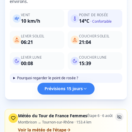
environs.
VENT
POINT DE ROSÉE
10
km/h
14
°C
·
Confortable
LEVER SOLEIL
COUCHER SOLEIL
06:21
21:04
LEVER LUNE
COUCHER LUNE
00:08
15:39
Pourquoi regarder le point de rosée ?
Prévisions 15 jours
Météo du Tour de France Femmes
Étape
6
·
6 août
Montbrison → Tournon-sur-Rhône
·
153.4
km
Voir la météo de l'étape