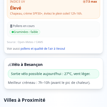
INDICE UV
7.5
max
Élevé
Chapeau, crème SPF30+, évitez le plein soleil 12h-16h.
Pollens en cours
Graminées
:
faible
Source :
Open-Meteo / CAMS
Voir aussi
pollens et qualité de l'air à
Vesoul
Vélo à
Besançon
Sortie vélo possible aujourd’hui : 27°C, vent léger.
Meilleur créneau :
7h–10h
(
avant le pic de chaleur
).
Villes à Proximité