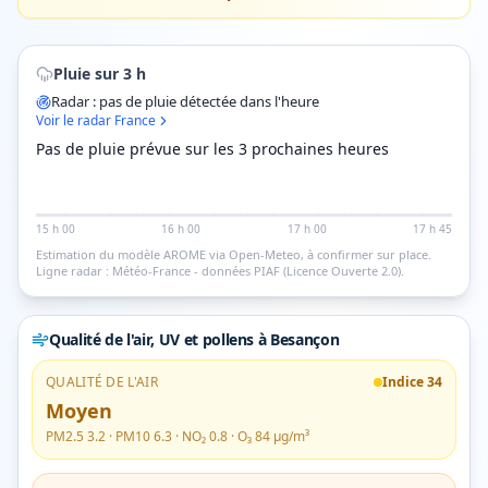
Pluie sur 3 h
Radar : pas de pluie détectée dans l'heure
Voir le radar France
Pas de pluie prévue sur les 3 prochaines heures
15 h 00
16 h 00
17 h 00
17 h 45
Estimation du modèle AROME via Open-Meteo, à confirmer sur place.
Ligne radar : Météo-France - données PIAF (Licence Ouverte 2.0).
Qualité de l'air, UV et pollens
à Besançon
QUALITÉ DE L'AIR
Indice
34
Moyen
PM2.5
3.2
· PM10
6.3
· NO₂
0.8
· O₃
84
µg/m³