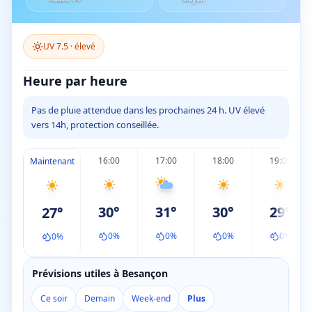
UV
7.5
·
élevé
Heure par heure
Pas de pluie attendue dans les prochaines 24 h. UV élevé
vers 14h, protection conseillée.
16:00
17:00
18:00
19:00
Maintenant
30
°
31
°
30
°
29
°
27
°
0
%
0
%
0
%
0
%
0
%
Prévisions utiles à Besançon
Ce soir
Demain
Week-end
Plus