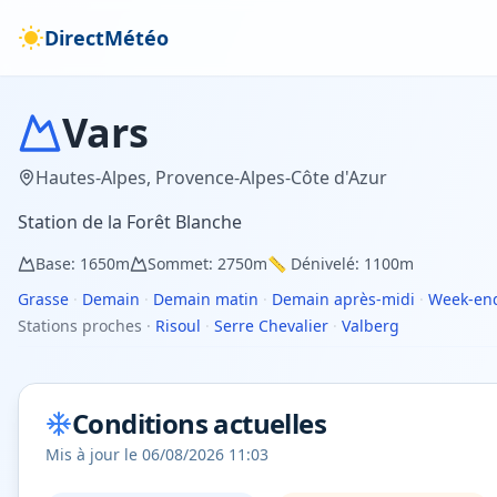
DirectMétéo
Vars
Hautes-Alpes
,
Provence-Alpes-Côte d'Azur
Station de la Forêt Blanche
Base:
1650
m
Sommet:
2750
m
📏 Dénivelé:
1100
m
Grasse
·
Demain
·
Demain matin
·
Demain après-midi
·
Week-en
Stations proches
·
Risoul
·
Serre Chevalier
·
Valberg
Conditions actuelles
Mis à jour le
06/08/2026 11:03