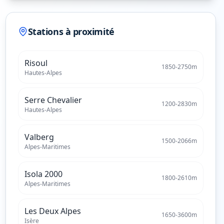
Stations à proximité
Risoul
1850
-
2750
m
Hautes-Alpes
Serre Chevalier
1200
-
2830
m
Hautes-Alpes
Valberg
1500
-
2066
m
Alpes-Maritimes
Isola 2000
1800
-
2610
m
Alpes-Maritimes
Les Deux Alpes
1650
-
3600
m
Isère