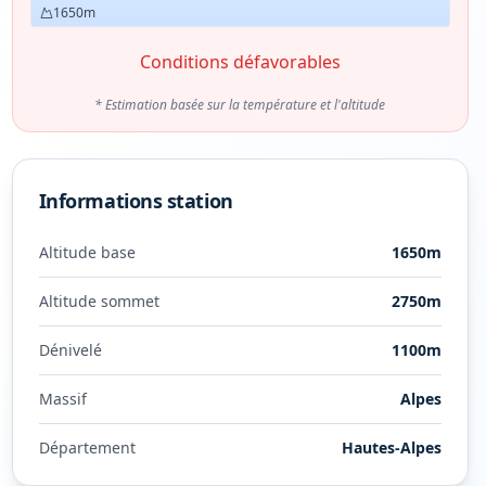
1650
m
Conditions défavorables
* Estimation basée sur la température et l'altitude
Informations station
Altitude base
1650
m
Altitude sommet
2750
m
Dénivelé
1100
m
Massif
Alpes
Département
Hautes-Alpes