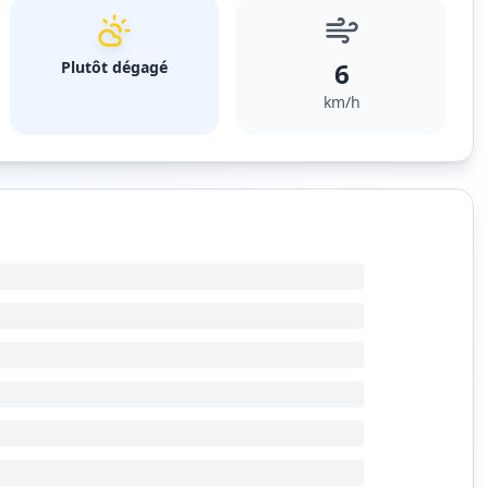
6
Plutôt dégagé
km/h