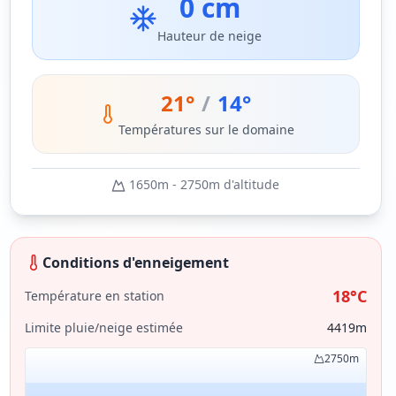
0 cm
Hauteur de neige
21
°
/
14
°
Températures sur le domaine
1650
m -
2750
m d'altitude
Conditions d'enneigement
18
°C
Température en station
Limite pluie/neige estimée
4419
m
2750
m