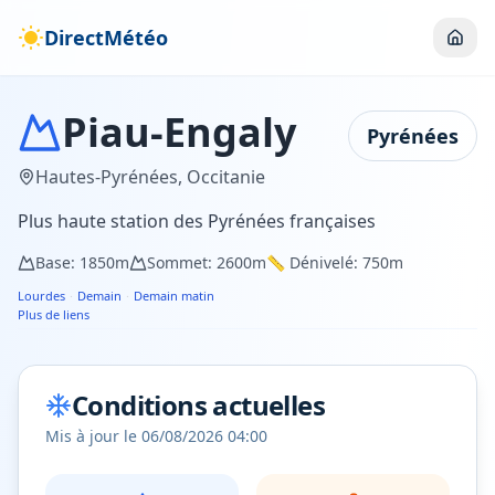
DirectMétéo
Piau-Engaly
Pyrénées
Hautes-Pyrénées
,
Occitanie
Plus haute station des Pyrénées françaises
Base:
1850
m
Sommet:
2600
m
📏 Dénivelé:
750
m
Lourdes
·
Demain
·
Demain matin
Plus de liens
Conditions actuelles
Mis à jour le
06/08/2026 04:00