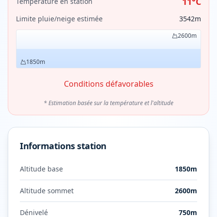
11
°C
Température en station
Limite pluie/neige estimée
3542
m
2600
m
1850
m
Conditions défavorables
* Estimation basée sur la température et l'altitude
Informations station
Altitude base
1850
m
Altitude sommet
2600
m
Dénivelé
750
m