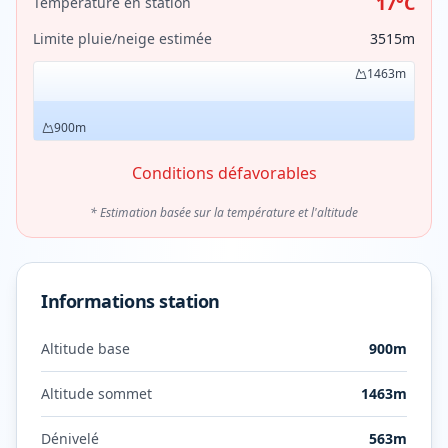
17
°C
Température en station
Limite pluie/neige estimée
3515
m
1463
m
900
m
Conditions défavorables
* Estimation basée sur la température et l'altitude
Informations station
Altitude base
900
m
Altitude sommet
1463
m
Dénivelé
563
m