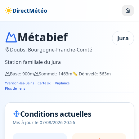
DirectMétéo
Métabief
Jura
Doubs
,
Bourgogne-Franche-Comté
Station familiale du Jura
Base:
900
m
Sommet:
1463
m
📏 Dénivelé:
563
m
Yverdon-les-Bains
·
Carte ski
·
Vigilance
Plus de liens
Conditions actuelles
Mis à jour le
07/08/2026 20:56