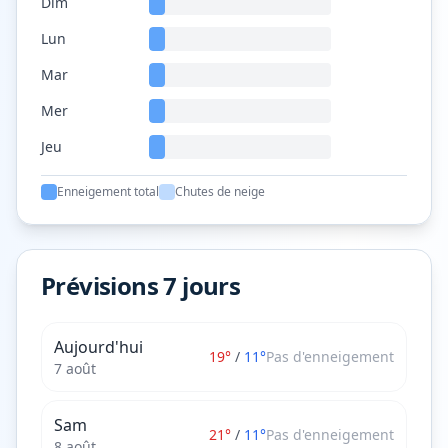
Dim
Lun
Mar
Mer
Jeu
Enneigement total
Chutes de neige
Prévisions 7 jours
Aujourd'hui
19
°
/
11
°
Pas d'enneigement
7 août
Sam
21
°
/
11
°
Pas d'enneigement
8 août