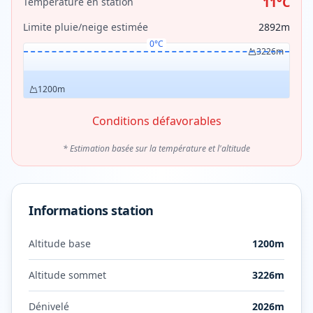
11
°C
Température en station
Limite pluie/neige estimée
2892
m
0°C
3226
m
1200
m
Conditions défavorables
* Estimation basée sur la température et l'altitude
Informations station
Altitude base
1200
m
Altitude sommet
3226
m
Dénivelé
2026
m