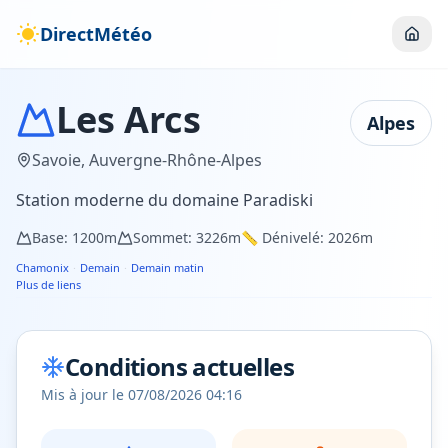
DirectMétéo
Les Arcs
Alpes
Savoie
,
Auvergne-Rhône-Alpes
Station moderne du domaine Paradiski
Base:
1200
m
Sommet:
3226
m
📏 Dénivelé:
2026
m
Chamonix
·
Demain
·
Demain matin
Plus de liens
Conditions actuelles
Mis à jour le
07/08/2026 04:16