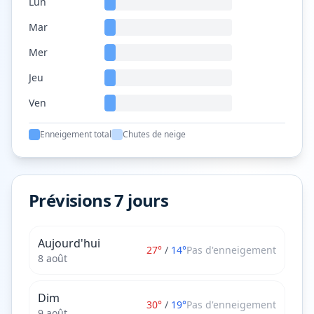
Lun
Mar
Mer
Jeu
Ven
Enneigement total
Chutes de neige
Prévisions 7 jours
Aujourd'hui
27
°
/
14
°
Pas d'enneigement
8 août
Dim
30
°
/
19
°
Pas d'enneigement
9 août