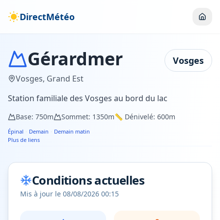
DirectMétéo
Gérardmer
Vosges
Vosges
,
Grand Est
Station familiale des Vosges au bord du lac
Base:
750
m
Sommet:
1350
m
📏 Dénivelé:
600
m
Épinal
·
Demain
·
Demain matin
Plus de liens
Conditions actuelles
Mis à jour le
08/08/2026 00:15