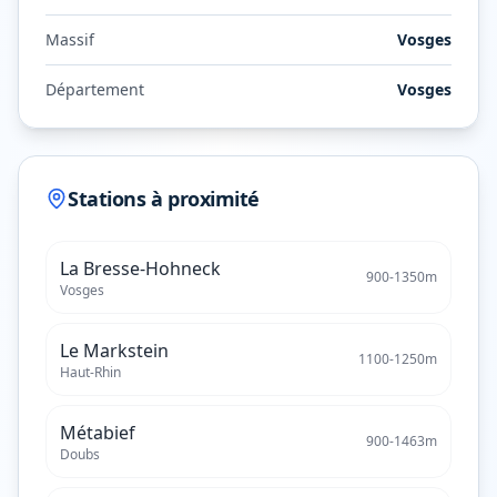
Massif
Vosges
Département
Vosges
Stations à proximité
La Bresse-Hohneck
900
-
1350
m
Vosges
Le Markstein
1100
-
1250
m
Haut-Rhin
Métabief
900
-
1463
m
Doubs