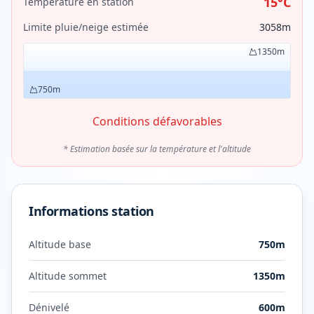
15
°C
Température en station
Limite pluie/neige estimée
3058
m
1350
m
750
m
Conditions défavorables
* Estimation basée sur la température et l'altitude
Informations station
Altitude base
750
m
Altitude sommet
1350
m
Dénivelé
600
m