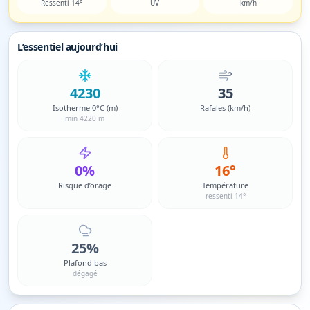
Ressenti 14°
UV
km/h
L’essentiel aujourd’hui
4230
35
Isotherme 0°C (m)
Rafales (km/h)
min 4220 m
0%
16°
Risque d’orage
Température
ressenti 14°
25%
Plafond bas
dégagé