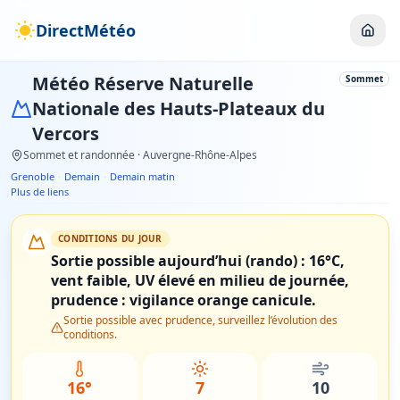
DirectMétéo
Météo
Réserve Naturelle
Sommet
Nationale des Hauts-Plateaux du
Vercors
Sommet et randonnée
· Auvergne-Rhône-Alpes
Grenoble
·
Demain
·
Demain matin
Plus de liens
CONDITIONS DU JOUR
Sortie possible aujourd’hui (rando) : 16°C,
vent faible, UV élevé en milieu de journée,
prudence : vigilance orange canicule.
Sortie possible avec prudence, surveillez l’évolution des
conditions.
16°
7
10