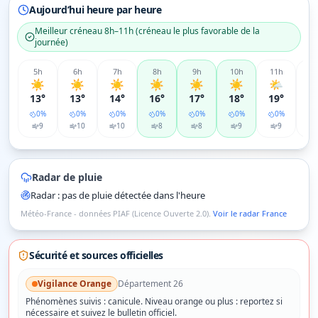
Aujourd’hui heure par heure
Meilleur créneau
8h–11h
(
créneau le plus favorable de la
journée
)
5
h
6
h
7
h
8
h
9
h
10
h
11
h
12
☀️
☀️
☀️
☀️
☀️
☀️
🌤️

13°
13°
14°
16°
17°
18°
19°
2
0
%
0
%
0
%
0
%
0
%
0
%
0
%
9
10
10
8
8
9
9
Radar de pluie
Radar : pas de pluie détectée dans l'heure
Météo-France - données PIAF (Licence Ouverte 2.0).
Voir le radar France
Sécurité et sources officielles
Vigilance
Orange
Département
26
Phénomènes suivis :
canicule
.
Niveau orange ou plus : reportez si
nécessaire et suivez le bulletin officiel.