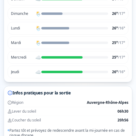
🌦️
Dimanche
26°
/
17
°
🌦️
Lundi
26°
/
16
°
🌦️
Mardi
25°
/
17
°
☁️
Mercredi
25°
/
17
°
☁️
Jeudi
26°
/
16
°
Infos pratiques pour la sortie
Région
Auvergne-Rhône-Alpes
Lever du soleil
06h30
Coucher du soleil
20h56
Partez tôt et prévoyez de redescendre avant la mi-journée en cas de
risque d’orage.