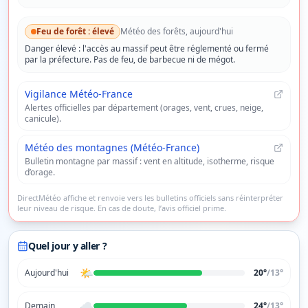
Feu de forêt :
élevé
Météo des forêts, aujourd'hui
Danger
élevé
: l'accès au massif peut être réglementé ou fermé
par la préfecture. Pas de feu, de barbecue ni de mégot.
Vigilance Météo-France
Alertes officielles par département (orages, vent, crues, neige,
canicule).
Météo des montagnes (Météo-France)
Bulletin montagne par massif : vent en altitude, isotherme, risque
d’orage.
DirectMétéo affiche et renvoie vers les bulletins officiels sans réinterpréter
leur niveau de risque. En cas de doute, l’avis officiel prime.
Quel jour y aller ?
🌤️
Aujourd'hui
20°
/
13
°
☁️
Demain
24°
/
13
°