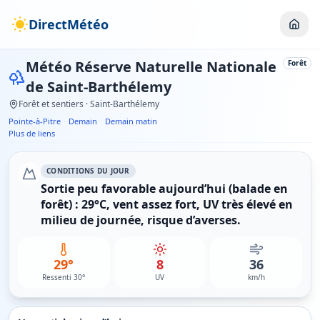
DirectMétéo
Météo
Réserve Naturelle Nationale
Forêt
de Saint-Barthélemy
Forêt et sentiers
· Saint-Barthélemy
Pointe-à-Pitre
·
Demain
·
Demain matin
Plus de liens
CONDITIONS DU JOUR
Sortie peu favorable aujourd’hui (balade en
forêt) : 29°C, vent assez fort, UV très élevé en
milieu de journée, risque d’averses.
29°
8
36
Ressenti 30°
UV
km/h