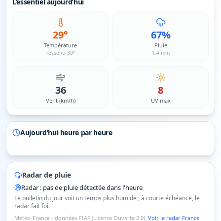
L’essentiel aujourd’hui
29°
67%
Température
Pluie
ressenti 30°
1.4 mm
36
8
Vent (km/h)
UV max
Aujourd’hui heure par heure
Radar de pluie
Radar : pas de pluie détectée dans l'heure
Le bulletin du jour voit un temps plus humide ; à courte échéance, le
radar fait foi.
Météo-France - données PIAF (Licence Ouverte 2.0).
Voir le radar France