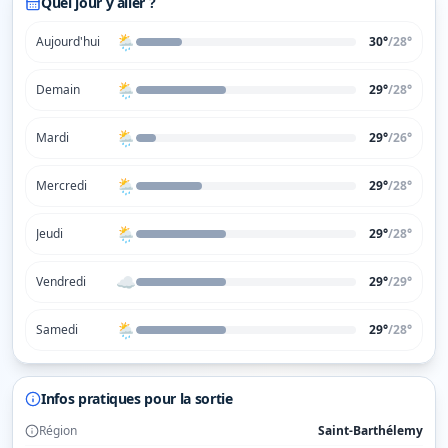
Quel jour y aller ?
🌦️
Aujourd'hui
30°
/
28
°
🌦️
Demain
29°
/
28
°
🌦️
Mardi
29°
/
26
°
🌦️
Mercredi
29°
/
28
°
🌦️
Jeudi
29°
/
28
°
☁️
Vendredi
29°
/
29
°
🌦️
Samedi
29°
/
28
°
Infos pratiques pour la sortie
Région
Saint-Barthélemy