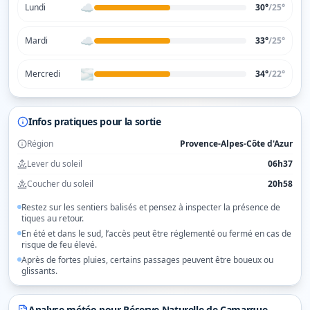
☁️
Lundi
30°
/
25
°
☁️
Mardi
33°
/
25
°
🌫️
Mercredi
34°
/
22
°
Infos pratiques pour la sortie
Région
Provence-Alpes-Côte d'Azur
Lever du soleil
06h37
Coucher du soleil
20h58
Restez sur les sentiers balisés et pensez à inspecter la présence de
tiques au retour.
En été et dans le sud, l’accès peut être réglementé ou fermé en cas de
risque de feu élevé.
Après de fortes pluies, certains passages peuvent être boueux ou
glissants.
Analyse météo pour
Réserve Naturelle de Camargue