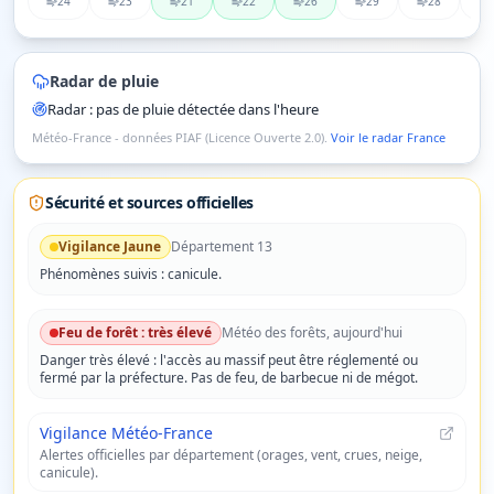
24
23
21
22
26
29
28
Radar de pluie
Radar : pas de pluie détectée dans l'heure
Météo-France - données PIAF (Licence Ouverte 2.0).
Voir le radar France
Sécurité et sources officielles
Vigilance
Jaune
Département
13
Phénomènes suivis :
canicule
.
Feu de forêt :
très élevé
Météo des forêts, aujourd'hui
Danger
très élevé
: l'accès au massif peut être réglementé ou
fermé par la préfecture. Pas de feu, de barbecue ni de mégot.
Vigilance Météo-France
Alertes officielles par département (orages, vent, crues, neige,
canicule).