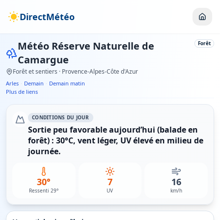
DirectMétéo
Météo
Réserve Naturelle de
Forêt
Camargue
Forêt et sentiers
· Provence-Alpes-Côte d'Azur
Arles
·
Demain
·
Demain matin
Plus de liens
CONDITIONS DU JOUR
Sortie peu favorable aujourd’hui (balade en
forêt) : 30°C, vent léger, UV élevé en milieu de
journée.
30°
7
16
Ressenti 29°
UV
km/h