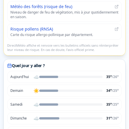
Météo des forêts (risque de feu)
Niveau de danger de feu de végétation, mis à jour quotidiennement
en saison.
Risque pollens (RNSA)
Carte du risque allergo-pollinique par département.
DirectMétéo affiche et renvoie vers les bulletins officiels sans réinterpréter
leur niveau de risque. En cas de doute, l’avis officiel prime.
Quel jour y aller ?
☁️
Aujourd'hui
35°
/
26
°
☀️
Demain
34°
/
25
°
☁️
Samedi
35°
/
25
°
☁️
Dimanche
31°
/
26
°