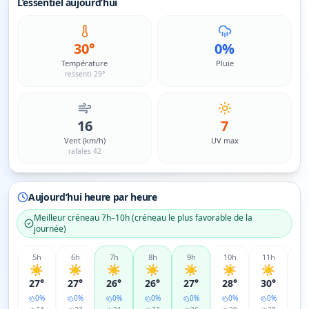
L’essentiel aujourd’hui
30°
0%
Température
Pluie
ressenti 29°
16
7
Vent (km/h)
UV max
rafales 42
Aujourd’hui heure par heure
Meilleur créneau
7h–10h
(
créneau le plus favorable de la
journée
)
5
h
6
h
7
h
8
h
9
h
10
h
11
h
12
☀️
☀️
☀️
☀️
☀️
☀️
☀️
☀
27°
27°
26°
26°
27°
28°
30°
3
0
%
0
%
0
%
0
%
0
%
0
%
0
%