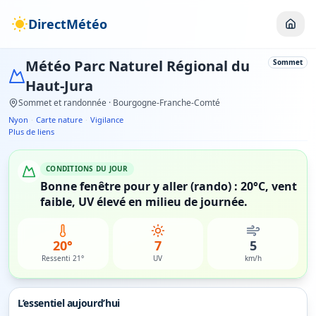
DirectMétéo
Météo
Parc Naturel Régional du
Sommet
Haut-Jura
Sommet et randonnée
· Bourgogne-Franche-Comté
Nyon
·
Carte nature
·
Vigilance
Plus de liens
CONDITIONS DU JOUR
Bonne fenêtre pour y aller (rando) : 20°C, vent
faible, UV élevé en milieu de journée.
20°
7
5
Ressenti 21°
UV
km/h
L’essentiel aujourd’hui