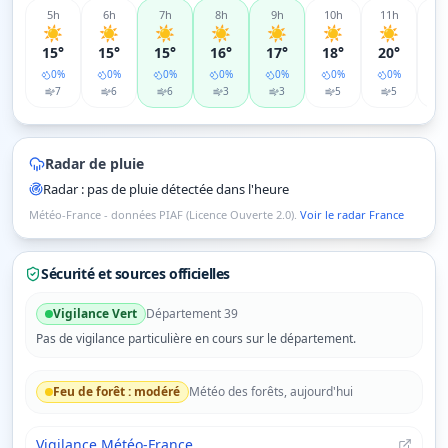
5
h
6
h
7
h
8
h
9
h
10
h
11
h
12
☀️
☀️
☀️
☀️
☀️
☀️
☀️

15°
15°
15°
16°
17°
18°
20°
2
0
%
0
%
0
%
0
%
0
%
0
%
0
%
7
6
6
3
3
5
5
Radar de pluie
Radar : pas de pluie détectée dans l'heure
Météo-France - données PIAF (Licence Ouverte 2.0).
Voir le radar France
Sécurité et sources officielles
Vigilance
Vert
Département
39
Pas de vigilance particulière en cours sur le département.
Feu de forêt :
modéré
Météo des forêts, aujourd'hui
Vigilance Météo-France