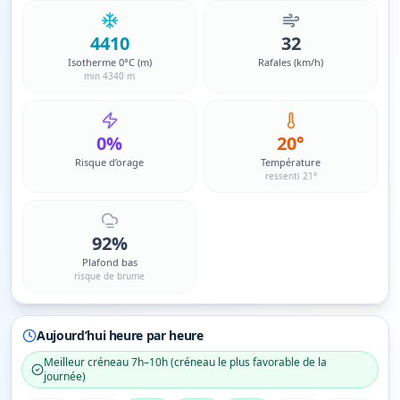
4410
32
Isotherme 0°C (m)
Rafales (km/h)
min 4340 m
0%
20°
Risque d’orage
Température
ressenti 21°
92%
Plafond bas
risque de brume
Aujourd’hui heure par heure
Meilleur créneau
7h–10h
(
créneau le plus favorable de la
journée
)