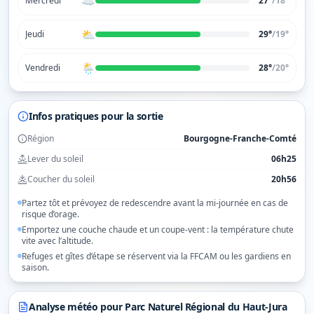
☁️
Mercredi
27°
/
18
°
⛅
Jeudi
29°
/
19
°
🌦️
Vendredi
28°
/
20
°
Infos pratiques pour la sortie
Région
Bourgogne-Franche-Comté
Lever du soleil
06h25
Coucher du soleil
20h56
Partez tôt et prévoyez de redescendre avant la mi-journée en cas de
risque d’orage.
Emportez une couche chaude et un coupe-vent : la température chute
vite avec l’altitude.
Refuges et gîtes d’étape se réservent via la FFCAM ou les gardiens en
saison.
Analyse météo pour
Parc Naturel Régional du Haut-Jura