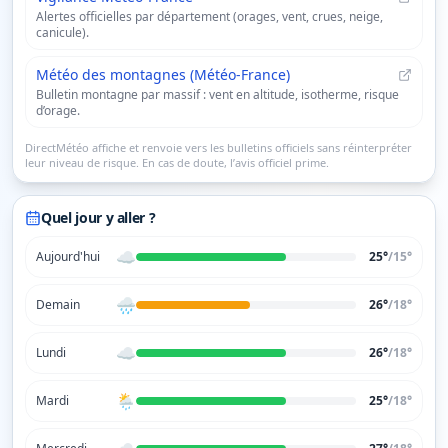
Alertes officielles par département (orages, vent, crues, neige,
canicule).
Météo des montagnes (Météo-France)
Bulletin montagne par massif : vent en altitude, isotherme, risque
d’orage.
DirectMétéo affiche et renvoie vers les bulletins officiels sans réinterpréter
leur niveau de risque. En cas de doute, l’avis officiel prime.
Quel jour y aller ?
☁️
Aujourd'hui
25°
/
15
°
🌧️
Demain
26°
/
18
°
☁️
Lundi
26°
/
18
°
🌦️
Mardi
25°
/
18
°