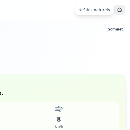
Sites naturels
Sommet
e.
8
km/h