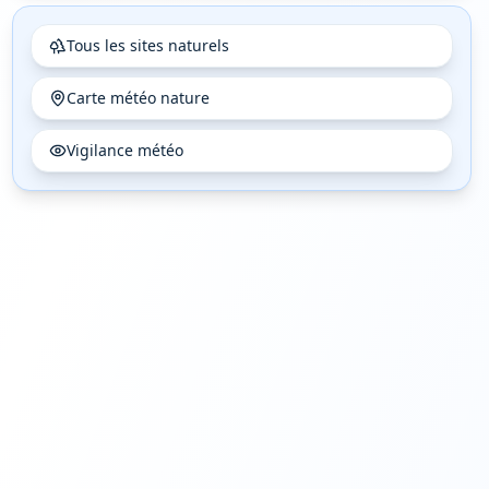
20
h
21
h
22
h
Tous les sites naturels
🌤️
🌤️
🌤️
20°
18°
17°
Carte météo nature
0
%
0
%
0
%
12
9
6
Vigilance météo