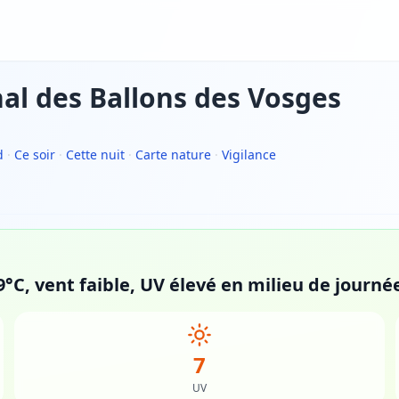
al des Ballons des Vosges
d
·
Ce soir
·
Cette nuit
·
Carte nature
·
Vigilance
9°C, vent faible, UV élevé en milieu de journé
7
UV