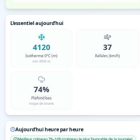
L’essentiel aujourd’hui
4120
37
Isotherme 0°C (m)
Rafales (km/h)
min 3950 m
74%
Plafond bas
risque de brume
Aujourd’hui heure par heure
Meilleur créneau
7h–10h
(
créneau le plus favorable de la journée
)