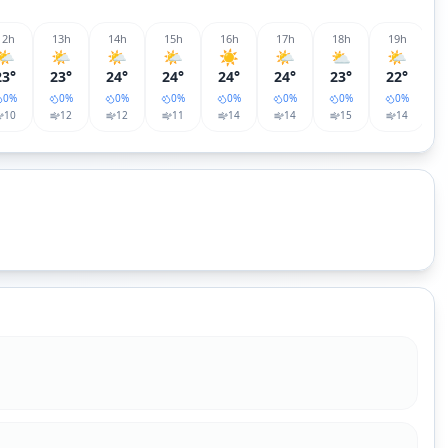
12
h
13
h
14
h
15
h
16
h
17
h
18
h
19
h
🌤️
🌤️
🌤️
🌤️
☀️
🌤️
⛅
🌤️
23°
23°
24°
24°
24°
24°
23°
22°
0
%
0
%
0
%
0
%
0
%
0
%
0
%
0
%
10
12
12
11
14
14
15
14