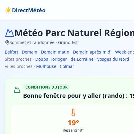
DirectMétéo
Météo
Parc Naturel Région
Sommet et randonnée
· Grand Est
Belfort
·
Demain
·
Demain matin
·
Demain après-midi
·
Week-en
Sites proches
·
Doubs Horloger
·
de Lorraine
·
Vosges du Nord
Villes proches
·
Mulhouse
·
Colmar
CONDITIONS DU JOUR
Bonne fenêtre pour y aller (rando) : 1
19°
Ressenti 18°