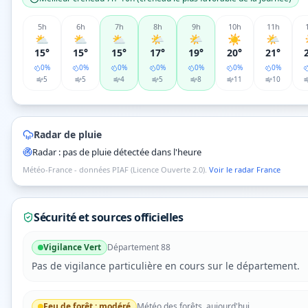
5
h
6
h
7
h
8
h
9
h
10
h
11
h
⛅
⛅
⛅
🌤️
🌤️
☀️
🌤️
15°
15°
15°
17°
19°
20°
21°
0
%
0
%
0
%
0
%
0
%
0
%
0
%
5
5
4
5
8
11
10
Radar de pluie
Radar : pas de pluie détectée dans l'heure
Météo-France - données PIAF (Licence Ouverte 2.0).
Voir le radar France
Sécurité et sources officielles
Vigilance
Vert
Département
88
Pas de vigilance particulière en cours sur le département.
Feu de forêt :
modéré
Météo des forêts, aujourd'hui