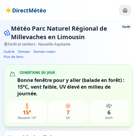
DirectMétéo
Météo
Parc Naturel Régional de
Forêt
Millevaches en Limousin
Forêt et sentiers
· Nouvelle-Aquitaine
Guéret
·
Demain
·
Demain matin
Plus de liens
CONDITIONS DU JOUR
Bonne fenêtre pour y aller (balade en forêt) :
15°C, vent faible, UV élevé en milieu de
journée.
15°
7
6
Ressenti 14°
UV
km/h