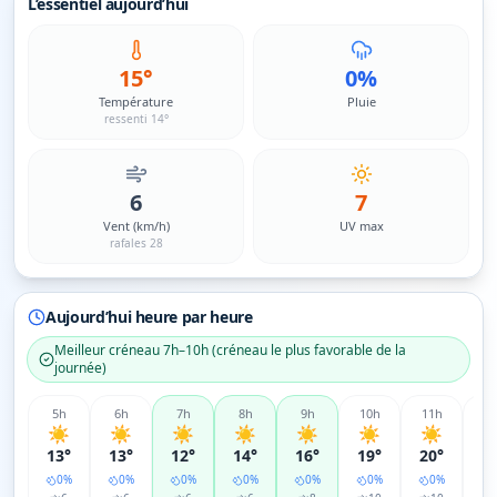
L’essentiel aujourd’hui
15°
0%
Température
Pluie
ressenti 14°
6
7
Vent (km/h)
UV max
rafales 28
Aujourd’hui heure par heure
Meilleur créneau
7h–10h
(
créneau le plus favorable de la
journée
)
5
h
6
h
7
h
8
h
9
h
10
h
11
h
12
☀️
☀️
☀️
☀️
☀️
☀️
☀️
☀
13°
13°
12°
14°
16°
19°
20°
2
0
%
0
%
0
%
0
%
0
%
0
%
0
%