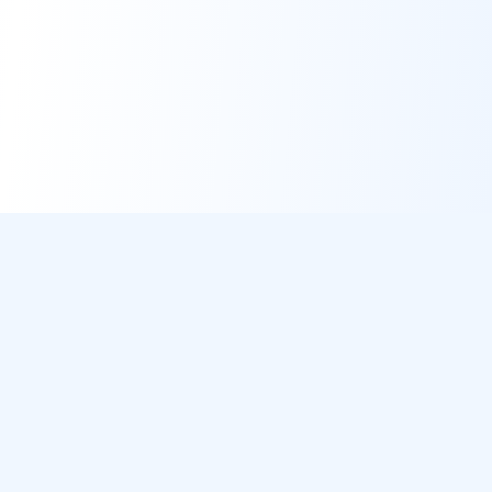
DirectMétéo
Météo simple, rapide et intelligente.
Données sécurisées et privées
Cap sur la plage ? Plage du Jour