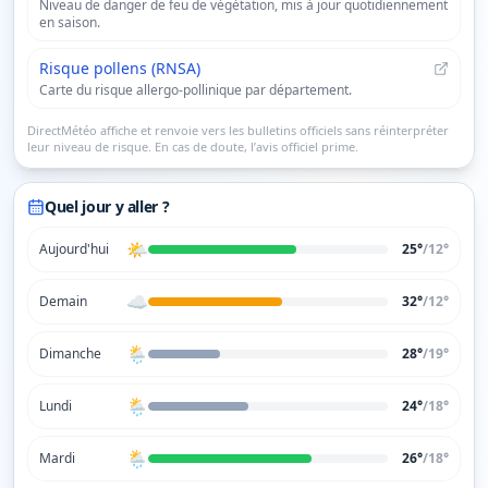
Niveau de danger de feu de végétation, mis à jour quotidiennement
en saison.
Risque pollens (RNSA)
Carte du risque allergo-pollinique par département.
DirectMétéo affiche et renvoie vers les bulletins officiels sans réinterpréter
leur niveau de risque. En cas de doute, l’avis officiel prime.
Quel jour y aller ?
🌤️
Aujourd'hui
25°
/
12
°
☁️
Demain
32°
/
12
°
🌦️
Dimanche
28°
/
19
°
🌦️
Lundi
24°
/
18
°
🌦️
Mardi
26°
/
18
°