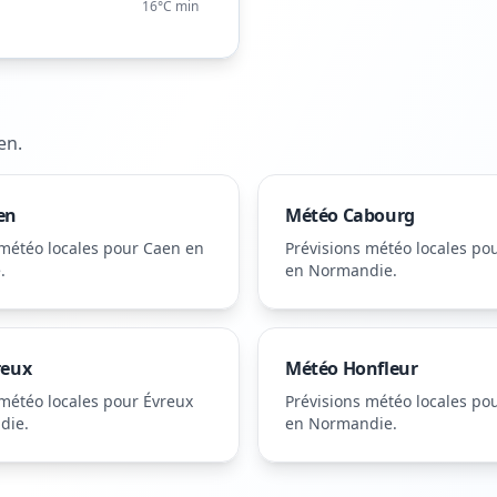
16°C
min
en
.
en
Météo
Cabourg
 météo locales pour
Caen
en
Prévisions météo locales po
e
.
en Normandie
.
reux
Météo
Honfleur
 météo locales pour
Évreux
Prévisions météo locales po
die
.
en Normandie
.