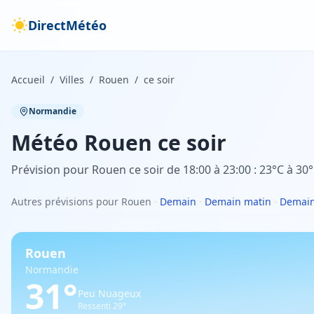
DirectMétéo
Accueil
/
Villes
/
Rouen
/
ce soir
Normandie
Météo
Rouen
ce soir
Prévision pour Rouen ce soir de 18:00 à 23:00 : 23°C à 30°
Autres prévisions pour Rouen
·
Demain
·
Demain matin
·
Demain
Rouen
Normandie
31
°
Peu Nuageux
Ressenti
29
°