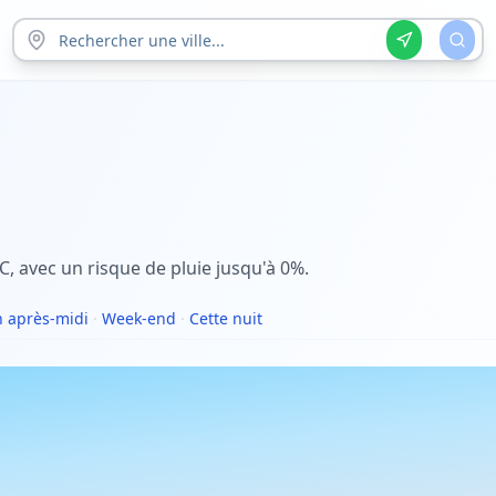
C, avec un risque de pluie jusqu'à 0%.
 après-midi
·
Week-end
·
Cette nuit