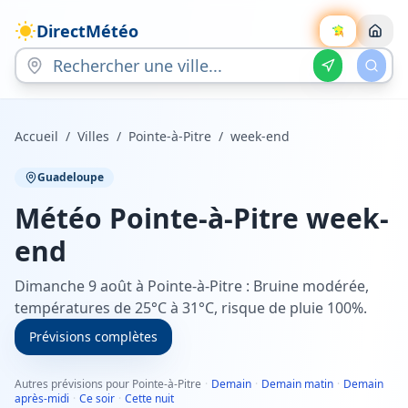
DirectMétéo
Accueil
/
Villes
/
Pointe-à-Pitre
/
week-end
Guadeloupe
Météo
Pointe-à-Pitre
week-
end
Dimanche 9 août à Pointe-à-Pitre : Bruine modérée,
températures de 25°C à 31°C, risque de pluie 100%.
Prévisions complètes
Autres prévisions pour Pointe-à-Pitre
·
Demain
·
Demain matin
·
Demain
après-midi
·
Ce soir
·
Cette nuit