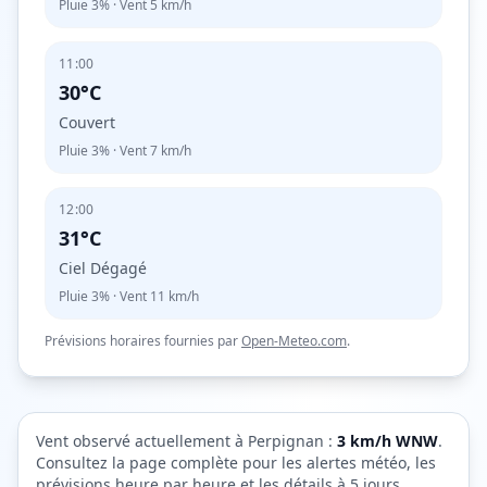
Pluie
3%
· Vent
5
km/h
11:00
30°C
Couvert
Pluie
3%
· Vent
7
km/h
12:00
31°C
Ciel Dégagé
Pluie
3%
· Vent
11
km/h
Prévisions horaires fournies par
Open-Meteo.com
.
Vent observé actuellement à
Perpignan
:
3
km/h
WNW
.
Consultez la page complète pour les alertes météo, les
prévisions heure par heure et les détails à 5 jours.