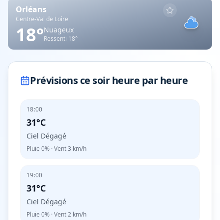
Orléans
Centre-Val de Loire
18
°
Nuageux
Ressenti
18
°
Prévisions ce soir heure par heure
18:00
31°C
Ciel Dégagé
Pluie
0%
· Vent
3
km/h
19:00
31°C
Ciel Dégagé
Pluie
0%
· Vent
2
km/h