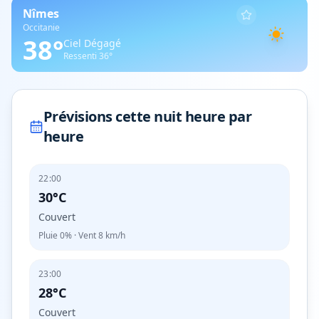
Nîmes
Occitanie
38
°
Ciel Dégagé
Ressenti
36
°
Prévisions cette nuit heure par
heure
22:00
30°C
Couvert
Pluie
0%
· Vent
8
km/h
23:00
28°C
Couvert