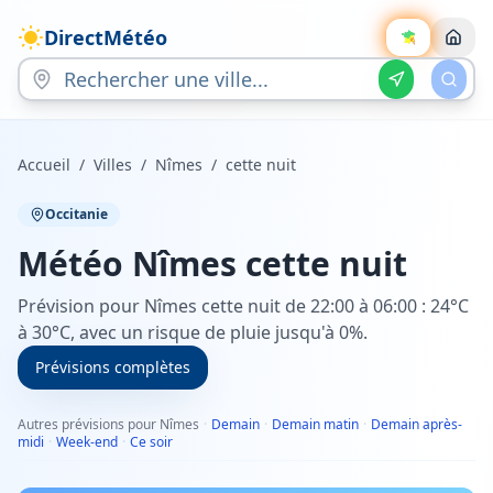
DirectMétéo
Accueil
/
Villes
/
Nîmes
/
cette nuit
Occitanie
Météo
Nîmes
cette nuit
Prévision pour Nîmes cette nuit de 22:00 à 06:00 : 24°C
à 30°C, avec un risque de pluie jusqu'à 0%.
Prévisions complètes
Autres prévisions pour Nîmes
·
Demain
·
Demain matin
·
Demain après-
midi
·
Week-end
·
Ce soir