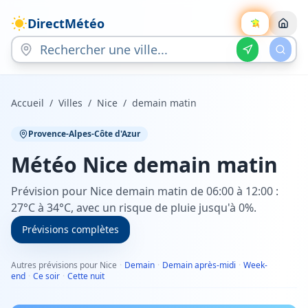
DirectMétéo
Accueil
/
Villes
/
Nice
/
demain matin
Provence-Alpes-Côte d'Azur
Météo
Nice
demain matin
Prévision pour Nice demain matin de 06:00 à 12:00 :
27°C à 34°C, avec un risque de pluie jusqu'à 0%.
Prévisions complètes
Autres prévisions pour Nice
·
Demain
·
Demain après-midi
·
Week-
end
·
Ce soir
·
Cette nuit