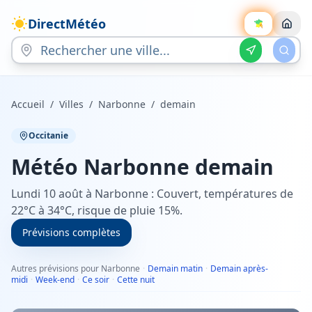
DirectMétéo
Accueil
/
Villes
/
Narbonne
/
demain
Occitanie
Météo
Narbonne
demain
Lundi 10 août à Narbonne : Couvert, températures de
22°C à 34°C, risque de pluie 15%.
Prévisions complètes
Autres prévisions pour Narbonne
·
Demain matin
·
Demain après-
midi
·
Week-end
·
Ce soir
·
Cette nuit