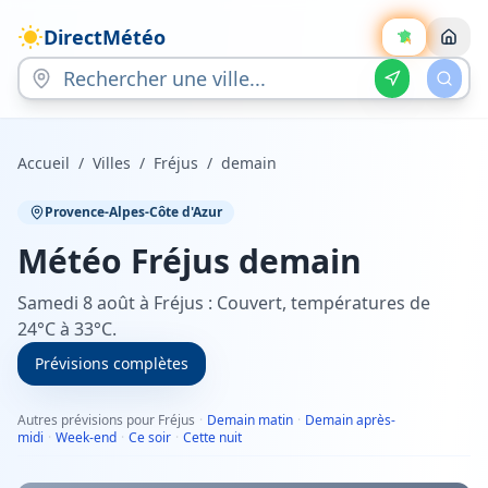
DirectMétéo
Accueil
/
Villes
/
Fréjus
/
demain
Provence-Alpes-Côte d'Azur
Météo
Fréjus
demain
Samedi 8 août à Fréjus : Couvert, températures de
24°C à 33°C.
Prévisions complètes
Autres prévisions pour Fréjus
·
Demain matin
·
Demain après-
midi
·
Week-end
·
Ce soir
·
Cette nuit