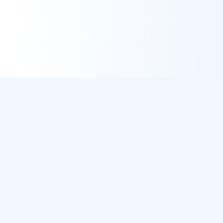
DirectMétéo
Météo simple, rapide et intelligente.
Données sécurisées et privées
Cap sur la plage ? Plage du Jour