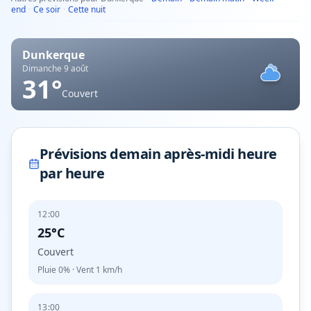
end
·
Ce soir
·
Cette nuit
Dunkerque
Dimanche 9 août
31
°
Couvert
Prévisions demain après-midi heure
par heure
12:00
25°C
Couvert
Pluie
0%
· Vent
1
km/h
13:00