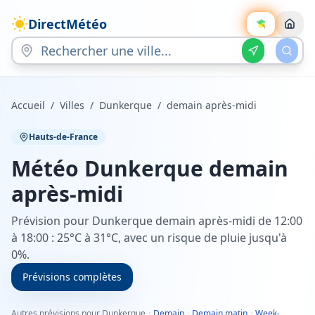
DirectMétéo
Accueil
/
Villes
/
Dunkerque
/
demain après-midi
Hauts-de-France
Météo
Dunkerque
demain
après-midi
Prévision pour Dunkerque demain après-midi de 12:00
à 18:00 : 25°C à 31°C, avec un risque de pluie jusqu'à
0%.
Prévisions complètes
Autres prévisions pour Dunkerque
·
Demain
·
Demain matin
·
Week-