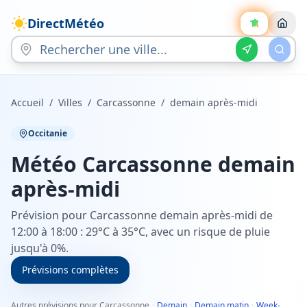
DirectMétéo
Accueil
/
Villes
/
Carcassonne
/
demain après-midi
Occitanie
Météo
Carcassonne
demain
après-midi
Prévision pour Carcassonne demain après-midi de
12:00 à 18:00 : 29°C à 35°C, avec un risque de pluie
jusqu'à 0%.
Prévisions complètes
Autres prévisions pour Carcassonne
·
Demain
·
Demain matin
·
Week-