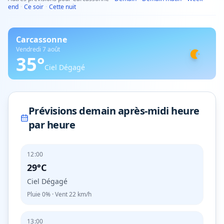
end
·
Ce soir
·
Cette nuit
Carcassonne
Vendredi 7 août
35
°
Ciel Dégagé
Prévisions demain après-midi heure
par heure
12:00
29°C
Ciel Dégagé
Pluie
0%
· Vent
22
km/h
13:00