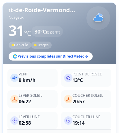
Pont-de-Roide-Vermondans
,
Doubs
Nuageux
31
30
°C
°C
RESSENTI
Canicule
Orages
Prévisions complètes sur DirectMétéo
VENT
POINT DE ROSÉE
9 km/h
13°C
LEVER SOLEIL
COUCHER SOLEIL
06:22
20:57
LEVER LUNE
COUCHER LUNE
02:58
19:14