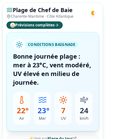
Plage de Chef de Baie
Charente-Maritime ·
Côte Atlantique
Prévisions complètes
CONDITIONS BAIGNADE
Bonne journée plage :
mer à 23°C, vent modéré,
UV élevé en milieu de
journée.
22°
23°
7
24
Air
Mer
UV
km/h
Voir sur
Plage du Jour