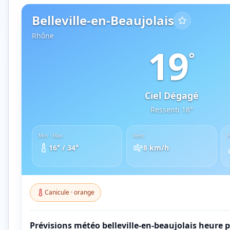
Belleville-en-Beaujolais
Rhône
19
°
Ciel Dégagé
Ressenti
18
°
Min · Max
Vent
16
° /
34
°
8
km/h
Canicule
·
orange
Prévisions météo
belleville-en-beaujolais
heure p