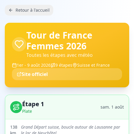
Retour à l'accueil
Tour de France
Femmes 2026
Toutes les étapes avec météo
1er - 9 août 2026
9
étapes
Suisse et France
Site officiel
Étape
1
sam. 1 août
Plate
138
Grand Départ suisse, boucle autour de Lausanne par
km
le lac de Neuchâtel