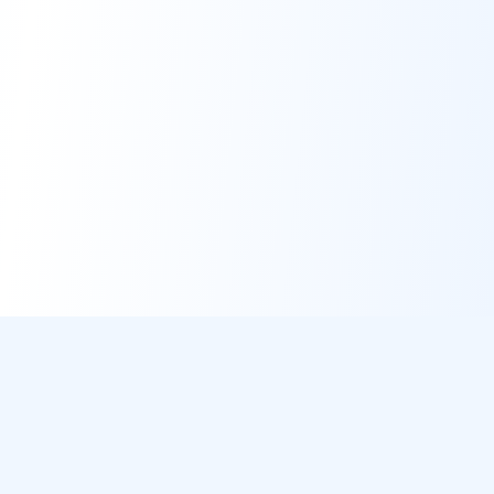
DirectMétéo