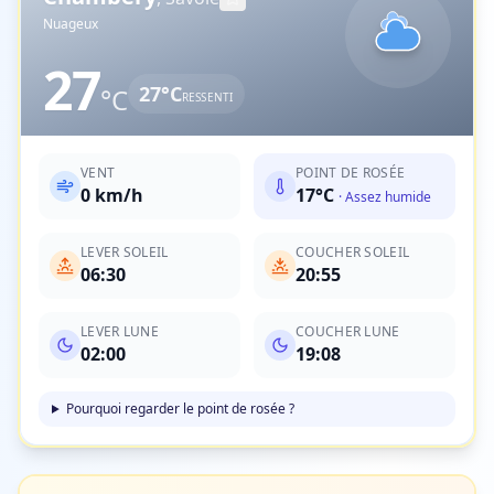
Nuageux
27
27
°C
°C
RESSENTI
VENT
POINT DE ROSÉE
0
km/h
17
°C
·
Assez humide
LEVER SOLEIL
COUCHER SOLEIL
06:30
20:55
LEVER LUNE
COUCHER LUNE
02:00
19:08
Pourquoi regarder le point de rosée ?