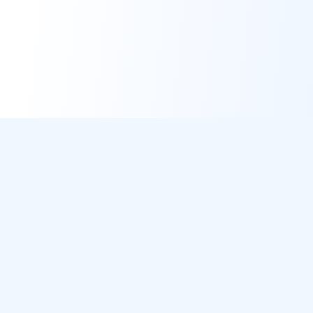
DirectMétéo
Météo simple, rapide et intelligente.
Données sécurisées et privées
Cap sur la plage ? Plage du Jour