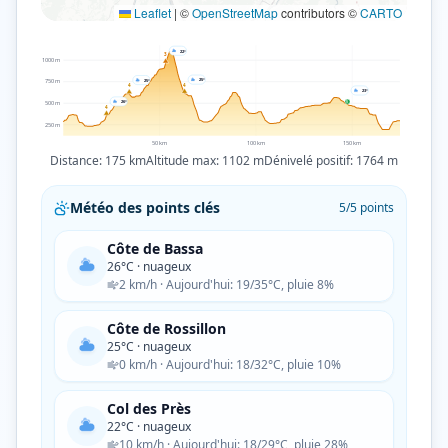
Leaflet
|
©
OpenStreetMap
contributors ©
CARTO
22
°
3
1000
m
25
°
750
m
25
°
4
4
23
°
500
m
S
26
°
4
250
m
50
km
100
km
150
km
Distance:
175
km
Altitude max:
1102
m
Dénivelé positif:
1764
m
Météo des points clés
5/5 points
Côte de Bassa
26
°C ·
nuageux
2
km/h
· Aujourd'hui: 19/35°C, pluie 8%
Côte de Rossillon
25
°C ·
nuageux
0
km/h
· Aujourd'hui: 18/32°C, pluie 10%
Col des Près
22
°C ·
nuageux
10
km/h
· Aujourd'hui: 18/29°C, pluie 28%