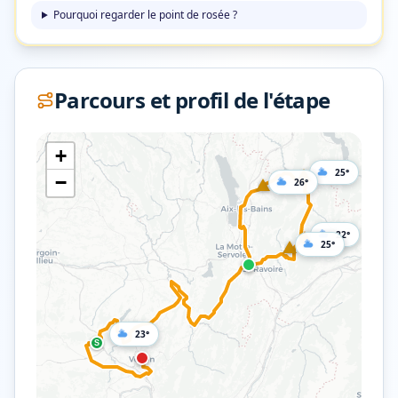
Pourquoi regarder le point de rosée ?
Parcours et profil de l'étape
+
25°
−
4
26°
4
22°
3
25°
4
23°
S