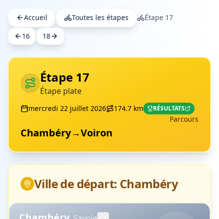
Accueil
Toutes les étapes
Étape
17
16
18
Étape
17
Étape plate
mercredi 22 juillet 2026
174.7
km
RÉSULTATS
Parcours
Chambéry
→
Voiron
Ville de départ:
Chambéry
Chambéry
,
Savoie