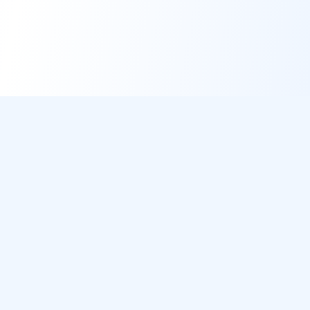
DirectMétéo
Météo simple, rapide et intelligente.
Données sécurisées et privées
Cap sur la plage ? Plage du Jour
Météo