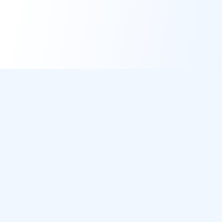
DirectMétéo
Météo simple, rapide et intelligente.
Données sécurisées et privées
Cap sur la plage ? Plage du Jour
Météo