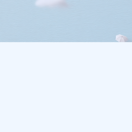
DirectMétéo
Météo simple, rapide et intelligente.
Données sécurisées et privées
Cap sur la plage ? Plage du Jour
Météo